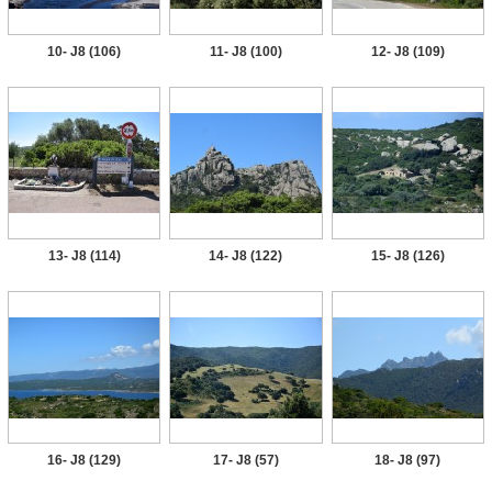
10- J8 (106)
11- J8 (100)
12- J8 (109)
13- J8 (114)
14- J8 (122)
15- J8 (126)
16- J8 (129)
17- J8 (57)
18- J8 (97)