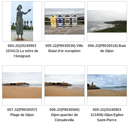
004-J2(20240903
005-J2(P9030538) Ville
006-J2(P9030518) Baie
103413) La mère de
Balai d'or européen
de Gijon
l'émigrant
007-J2(P9030557)
008-J2(P9030560)
009-J2(20240903
Plage de Gijon
Gijon quartier de
113458) Gijon Eglise
Cimadevilla
Saint-Pierre