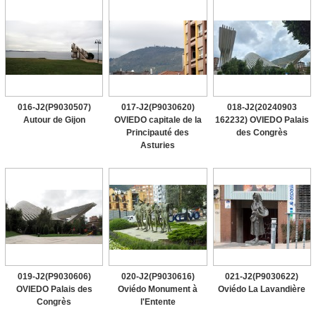
016-J2(P9030507)
017-J2(P9030620)
018-J2(20240903
Autour de Gijon
OVIEDO capitale de la
162232) OVIEDO Palais
Principauté des
des Congrès
Asturies
019-J2(P9030606)
020-J2(P9030616)
021-J2(P9030622)
OVIEDO Palais des
Oviédo Monument à
Oviédo La Lavandière
Congrès
l'Entente