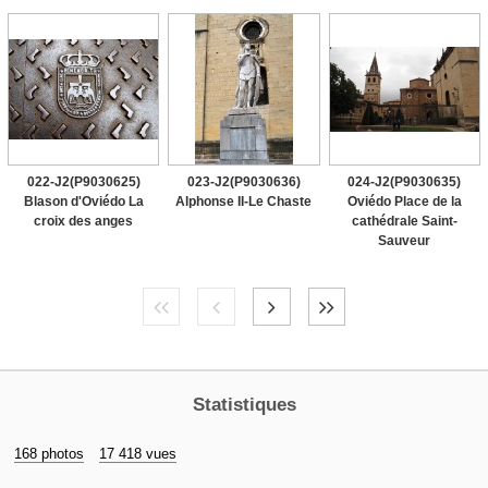
022-J2(P9030625)
023-J2(P9030636)
024-J2(P9030635)
Blason d'Oviédo La
Alphonse II-Le Chaste
Oviédo Place de la
croix des anges
cathédrale Saint-
Sauveur
Statistiques
168 photos
17 418 vues