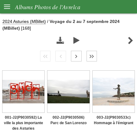

Albums Photos de l'Avrelca
2024 Asturies (MBillet)
/
Voyage du 2 au 7 septembre 2024
(MBillet)
[168]



001-J2(P9030592) La
002-J2(P9030506)
003-J2(P9030533c)
ville la plus importante
Parc de San Lorenzo
Hommage à l'émigrant
des Asturies