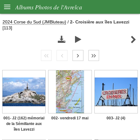

Albums Photos de l'Avrelca
2024 Corse du Sud (JMBluteau)
/
2- Croisière aux îles Lavezzi
[113]



001- J2 (162) mémorial
002- vendredi 17 mai
003- J2 (4)
de la Sémillante aux
îles Lavezzi