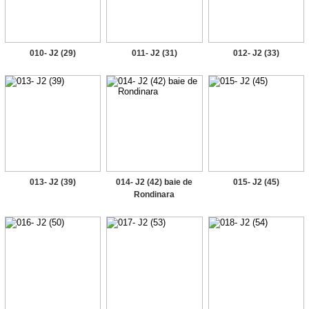
010- J2 (29)
011- J2 (31)
012- J2 (33)
013- J2 (39)
014- J2 (42) baie de
015- J2 (45)
Rondinara