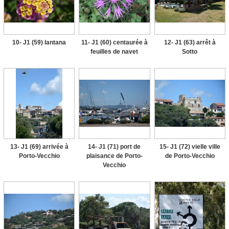
10- J1 (59) lantana
11- J1 (60) centaurée à
12- J1 (63) arrêt à
feuilles de navet
Sotto
13- J1 (69) arrivée à
14- J1 (71) port de
15- J1 (72) vielle ville
Porto-Vecchio
plaisance de Porto-
de Porto-Vecchio
Vecchio