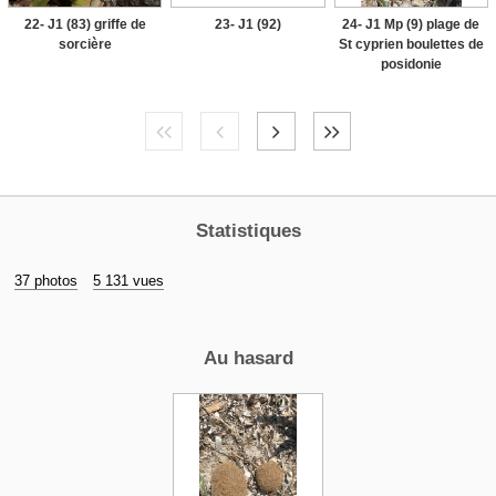
22- J1 (83) griffe de
23- J1 (92)
24- J1 Mp (9) plage de
sorcière
St cyprien boulettes de
posidonie
Statistiques
37 photos
5 131 vues
Au hasard