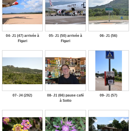
04- J1 (47) arrivée à
05- J1 (50) arrivée à
06- J1 (56)
Figari
Figari
07- J4 (292)
08- J1 (66) pause café
09- J1 (57)
à Sotto