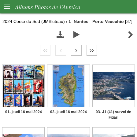

Albums Photos de l'Avrelca
2024 Corse du Sud (JMBluteau)
/
1- Nantes - Porto Veccchio
[37]



01- jeudi 16 mai 2024
02- jeudi 16 mai 2024
03- J1 (41) survol de
Figari