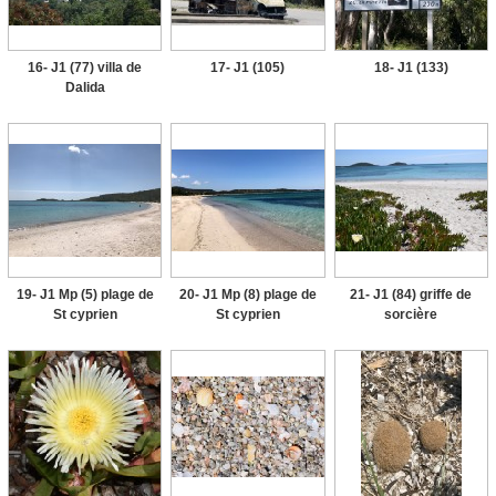
16- J1 (77) villa de
17- J1 (105)
18- J1 (133)
Dalida
19- J1 Mp (5) plage de
20- J1 Mp (8) plage de
21- J1 (84) griffe de
St cyprien
St cyprien
sorcière