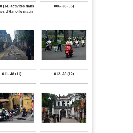
8 (34) activités dans
006- J8 (35)
ues d'Hanoï le matin
011- J8 (11)
012- J8 (12)