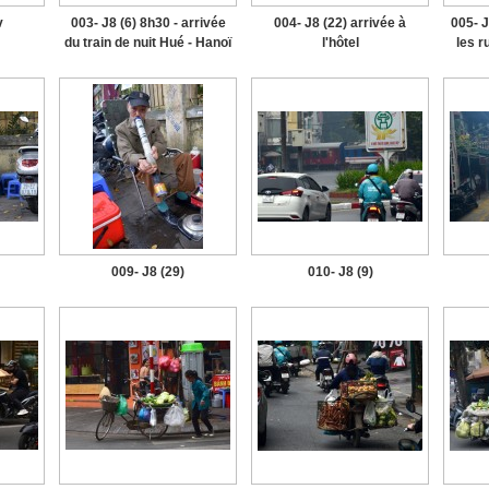
v
003- J8 (6) 8h30 - arrivée
004- J8 (22) arrivée à
005- J
du train de nuit Hué - Hanoï
l'hôtel
les r
009- J8 (29)
010- J8 (9)