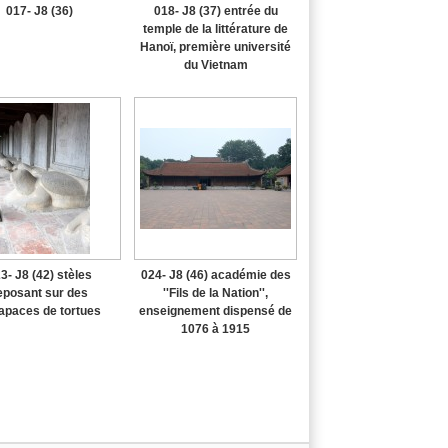
017- J8 (36)
018- J8 (37) entrée du
temple de la littérature de
Hanoï, première université
du Vietnam
3- J8 (42) stèles
024- J8 (46) académie des
eposant sur des
''Fils de la Nation'',
apaces de tortues
enseignement dispensé de
1076 à 1915