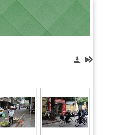


