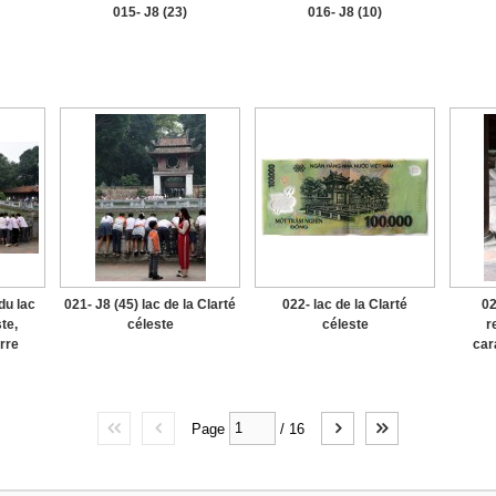
015- J8 (23)
016- J8 (10)
du lac
021- J8 (45) lac de la Clarté
022- lac de la Clarté
02
te,
céleste
céleste
r
rre
car
Page
/
16