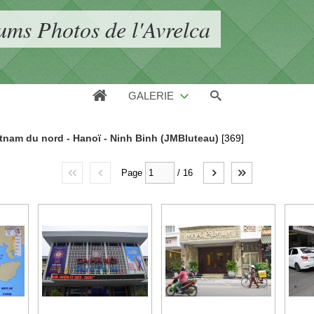
ums Photos de l'Avrelca
GALERIE
etnam du nord - Hanoï - Ninh Binh (JMBluteau)
[369]
Page
/
16