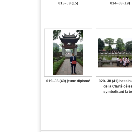
013- J8 (15)
014- J8 (19)
019- J8 (40) jeune diplomé
020- J8 (41) bassin 
de la Clarté céles
symbolisant la te