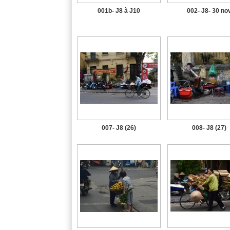
001b- J8 à J10
002- J8- 30 no
007- J8 (26)
008- J8 (27)