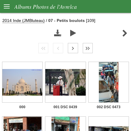

Albums Photos de l'Avrelca
2014 Inde (JMBluteau)
/
07 - Petits boulots
[109]



000
001 DSC 0439
002 DSC 0473