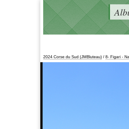
Alb
2024 Corse du Sud (JMBluteau)
/
8- Figari - N