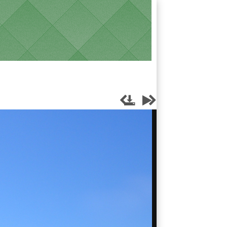



