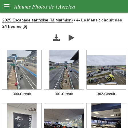

Albums Photos de l'Avrelca
2025 Escapade sarthoise (M.Marmion)
/
4- Le Mans : circuit des
24 heures
[6]


300-Circuit
301-Circuit
302-Circuit