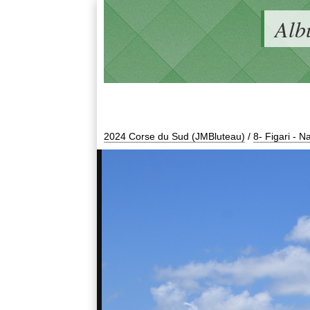
Alb
2024 Corse du Sud (JMBluteau)
/
8- Figari - N