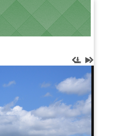



