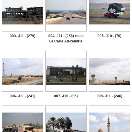
003- J11 - (279)
004- J11 - (256) route
005- J10 - (70)
Le Caire Alexandrie
006- J11 - (241)
007- J10 - (96)
008- J11 - (246)