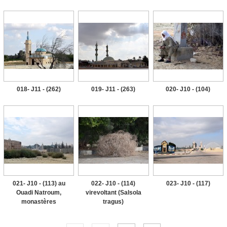
018- J11 - (262)
019- J11 - (263)
020- J10 - (104)
021- J10 - (113) au
022- J10 - (114)
023- J10 - (117)
Ouadi Natroum,
virevoltant (Salsola
monastères
tragus)