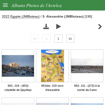

Albums Photos de l'Avrelca
2022 Egypte (JMBluteau)
/
3- Alexandrie (JMBluteau)
[195]



001- J10 - (453)
001bis- J10 vers
002- J11 - (272) à la
citadelle de Qaytbay
Alexandrie
sortie du Caire