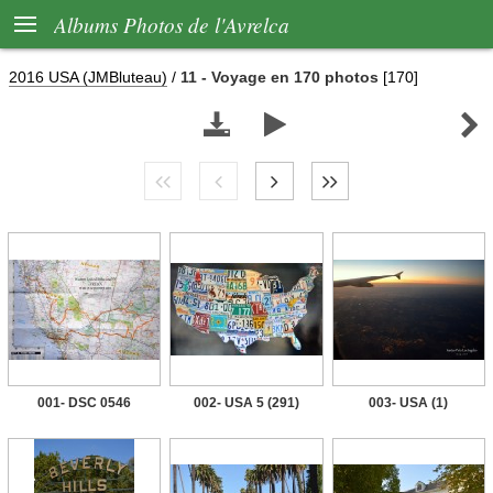

Albums Photos de l'Avrelca
2016 USA (JMBluteau)
/
11 - Voyage en 170 photos
[170]



001- DSC 0546
002- USA 5 (291)
003- USA (1)