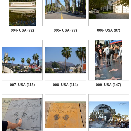
004- USA (72)
005- USA (77)
006- USA (87)
007- USA (113)
008- USA (114)
009- USA (147)