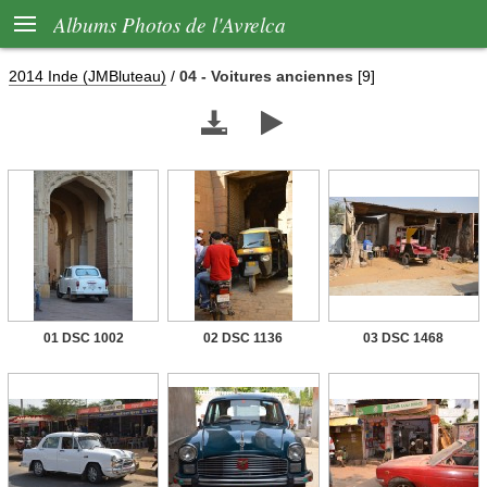

Albums Photos de l'Avrelca
2014 Inde (JMBluteau)
/
04 - Voitures anciennes
[9]


01 DSC 1002
02 DSC 1136
03 DSC 1468