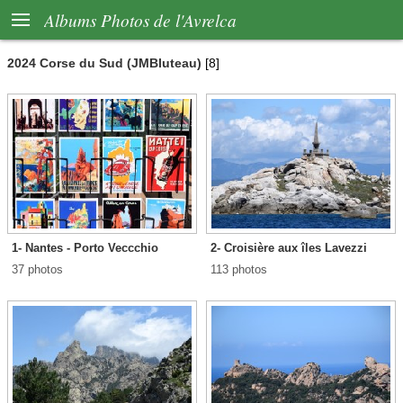

Albums Photos de l'Avrelca
2024 Corse du Sud (JMBluteau)
[8]
1- Nantes - Porto Veccchio
2- Croisière aux îles Lavezzi
37 photos
113 photos