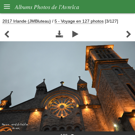

Albums Photos de l'Avrelca
2017 Irlande (JMBluteau)
/
5 - Voyage en 127 photos
[3/127]



