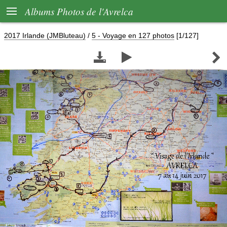

Albums Photos de l'Avrelca
2017 Irlande (JMBluteau)
/
5 - Voyage en 127 photos
[1/127]


