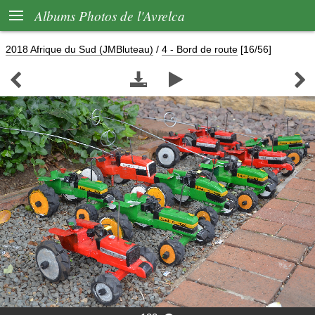

Albums Photos de l'Avrelca
2018 Afrique du Sud (JMBluteau)
/
4 - Bord de route
[16/56]



