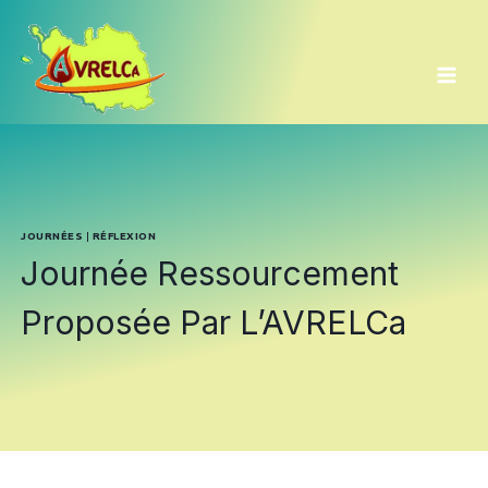
Aller
au
contenu
JOURNÉES
|
RÉFLEXION
Journée Ressourcement
Proposée Par L’AVRELCa