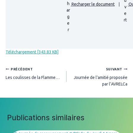
Recharger le document
|
Ou
Téléchargement [343.83 KB]
Navigation
PRÉCÉDENT
SUIVANT
Les coulisses de la Flamme…
Journée de l’amitié proposée
de
par l’AVRELCa
l’article
Publications similaires